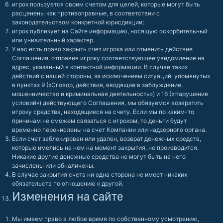
игрок пользуется своим счетом для целей, которые могут быть
расценены как противоправные, в соответствии с
законодательством конкретной юрисдикции;
игрок публикует на Сайте информацию, носящую оскорбительный
или унизительный характер.
У нас есть право закрыть счет игрока или отменить действие
Соглашения, отправив игроку соответствующее уведомление на
адрес, указанный в контактной информации. В случае таких
действий с нашей стороны, за исключением ситуаций, упомянутых
в пунктах 9 («Сговор, действия, вводящие в заблуждение,
мошенничество и криминальная деятельность») и 16 («Нарушение
условий») действующего Соглашения, мы обязуемся возвратить
игроку средства, находящиеся на счету. Если мы по каким-то
причинам не сможем связаться с игроком, то деньги будут
временно перечислены на счет Компании или надзорного органа.
Если счет заблокирован или удален, возврат денежных средств,
которые имелись на нем на момент закрытия, не производится.
Никакие другие денежные средства не могут быть на него
зачислены или обналичены.
В случае закрытия счета ни одна сторона не имеет никаких
обязательств по отношению к другой.
Изменения на сайте
Мы имеем право в любое время по собственному усмотрению,