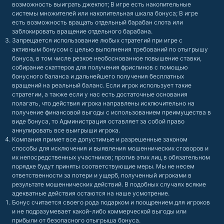
возможность выиграть джекпот; В игре есть накопительные
системы множителей или накопительная шкала бонуса; В игре
есть возможность вращать отдельный барабан слота или
заблокировать вращение отдельного барабана.
Запрещается использование любых стратегий при игре с
активным бонусом с целью выполнения требований по отыгрышу
бонуса, в том числе резкое необоснованное повышение ставки,
собирание скаттеров для получения фриспинов с помощью
бонусного баланса и дальнейшего получения бесплатных
вращений на реальный баланс. Если игрок использует такие
стратегии, а также если у нас есть достаточные основания
полагать, что действия игрока направлены исключительно на
получение финансовой выгоды с использованием преимущества в
виде бонуса, то Администрация оставляет за собой право
аннулировать все выигрыши игрока.
Компания примет все допустимые и разрешенные законом
способы для исключения и выявления мошеннических сговоров и
их непосредственных участников; против этих лиц в обязательном
порядке будут приняты соответствующие меры. Мы не несем
ответственности за потери и ущерб, полученный игроками в
результате мошеннических действий. В подобных случаях всякие
адекватные действия остаются на наше усмотрение.
Бонус считается своего рода подарком и поощрением для игроков
и не подразумевает какой-либо коммерческой выгоды или
прибыли от безопасного отыгрыша бонуса.