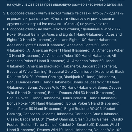
на сумму, в два раза превышающую размер внесенного депозита.
В обороте ставок учитываются только те ставки, что были сделаны
игроком в играх с типом «Слоты» и «Быстрые игры»; ставки в
других типах игр («Live казино», «Столы») не учитываются.
В обороте ставок не учитываются ставки, сделанные в играх 777
Poker (Pascal Gaming), Aces and Eights 1 Hand (Habanero), Aces and
Eights 10 Hand (Habanero), Aces and Eights 100 Hand (Habanero),
Aces and Eights 5 Hand (Habanero), Aces and Eights 50 Hand
(Habanero), All American Poker 1 Hand (Habanero), All American Poker
10 Hand (Habanero), All American Poker 100 Hand (Habanero), All
American Poker 5 Hand (Habanero), All American Poker 50 Hand
(Habanero), American Blackjack (Habanero), Baccarat (Habanero),
Baccarat (Vibra Gaming), Baccarat Zero Commission (Habanero), Black
Roulette ROU01 (Yeebet Gaming), Blackjack (3 Hand) (Habanero),
Bonus Deuces Wild 1 Hand (Habanero), Bonus Deuces Wild 10 Hand
(Habanero), Bonus Deuces Wild 100 Hand (Habanero), Bonus Deuces
Wild 5 Hand (Habanero), Bonus Deuces Wild 50 Hand (Habanero),
Bonus Poker 1 Hand (Habanero), Bonus Poker 10 Hand (Habanero),
Bonus Poker 100 Hand (Habanero), Bonus Poker 5 Hand (Habanero),
Bonus Poker 50 Hand (Habanero), Bright Roulette ROU05 (Yeebet
Gaming), Caribbean Holdem (Habanero), Caribbean Stud (Habanero),
Classic Baccarat EU01 (Yeebet Gaming), Crash (Turbo Games), CrashX
Football Edition (Turbo Games), Cricket X (SmartSoft), Deuces Wild 1
Hand (Habanero), Deuces Wild 10 Hand (Habanero), Deuces Wild 100