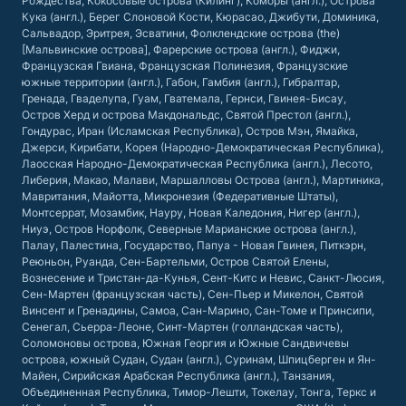
Рождества, Кокосовые острова (Килинг), Коморы (англ.), Острова
Кука (англ.), Берег Слоновой Кости, Кюрасао, Джибути, Доминика,
Сальвадор, Эритрея, Эсватини, Фолклендские острова (the)
[Мальвинские острова], Фарерские острова (англ.), Фиджи,
Французская Гвиана, Французская Полинезия, Французские
южные территории (англ.), Габон, Гамбия (англ.), Гибралтар,
Гренада, Гваделупа, Гуам, Гватемала, Гернси, Гвинея-Бисау,
Остров Херд и острова Макдональдс, Святой Престол (англ.),
Гондурас, Иран (Исламская Республика), Остров Мэн, Ямайка,
Джерси, Кирибати, Корея (Народно-Демократическая Республика),
Лаосская Народно-Демократическая Республика (англ.), Лесото,
Либерия, Макао, Малави, Маршалловы Острова (англ.), Мартиника,
Мавритания, Майотта, Микронезия (Федеративные Штаты),
Монтсеррат, Мозамбик, Науру, Новая Каледония, Нигер (англ.),
Ниуэ, Остров Норфолк, Северные Марианские острова (англ.),
Палау, Палестина, Государство, Папуа - Новая Гвинея, Питкэрн,
Реюньон, Руанда, Сен-Бартельми, Остров Святой Елены,
Вознесение и Тристан-да-Кунья, Сент-Китс и Невис, Санкт-Люсия,
Сен-Мартен (французская часть), Сен-Пьер и Микелон, Святой
Винсент и Гренадины, Самоа, Сан-Марино, Сан-Томе и Принсипи,
Сенегал, Сьерра-Леоне, Синт-Мартен (голландская часть),
Соломоновы острова, Южная Георгия и Южные Сандвичевы
острова, южный Судан, Судан (англ.), Суринам, Шпицберген и Ян-
Майен, Сирийская Арабская Республика (англ.), Танзания,
Объединенная Республика, Тимор-Лешти, Токелау, Тонга, Теркс и