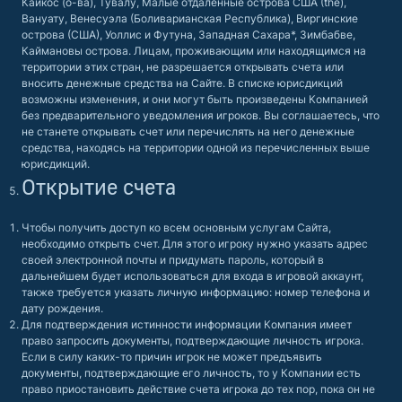
Кайкос (о-ва), Тувалу, Малые отдаленные острова США (the),
Вануату, Венесуэла (Боливарианская Республика), Виргинские
острова (США), Уоллис и Футуна, Западная Сахара*, Зимбабве,
Каймановы острова. Лицам, проживающим или находящимся на
территории этих стран, не разрешается открывать счета или
вносить денежные средства на Сайте. В списке юрисдикций
возможны изменения, и они могут быть произведены Компанией
без предварительного уведомления игроков. Вы соглашаетесь, что
не станете открывать счет или перечислять на него денежные
средства, находясь на территории одной из перечисленных выше
юрисдикций.
Открытие счета
Чтобы получить доступ ко всем основным услугам Сайта,
необходимо открыть счет. Для этого игроку нужно указать адрес
своей электронной почты и придумать пароль, который в
дальнейшем будет использоваться для входа в игровой аккаунт,
также требуется указать личную информацию: номер телефона и
дату рождения.
Для подтверждения истинности информации Компания имеет
право запросить документы, подтверждающие личность игрока.
Если в силу каких-то причин игрок не может предъявить
документы, подтверждающие его личность, то у Компании есть
право приостановить действие счета игрока до тех пор, пока он не