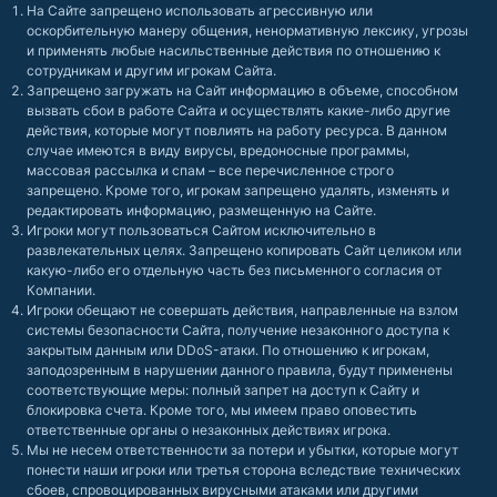
На Сайте запрещено использовать агрессивную или
оскорбительную манеру общения, ненормативную лексику, угрозы
и применять любые насильственные действия по отношению к
сотрудникам и другим игрокам Сайта.
Запрещено загружать на Сайт информацию в объеме, способном
вызвать сбои в работе Сайта и осуществлять какие-либо другие
действия, которые могут повлиять на работу ресурса. В данном
случае имеются в виду вирусы, вредоносные программы,
массовая рассылка и спам – все перечисленное строго
запрещено. Кроме того, игрокам запрещено удалять, изменять и
редактировать информацию, размещенную на Сайте.
Игроки могут пользоваться Сайтом исключительно в
развлекательных целях. Запрещено копировать Сайт целиком или
какую-либо его отдельную часть без письменного согласия от
Компании.
Игроки обещают не совершать действия, направленные на взлом
системы безопасности Сайта, получение незаконного доступа к
закрытым данным или DDoS-атаки. По отношению к игрокам,
заподозренным в нарушении данного правила, будут применены
соответствующие меры: полный запрет на доступ к Сайту и
блокировка счета. Кроме того, мы имеем право оповестить
ответственные органы о незаконных действиях игрока.
Мы не несем ответственности за потери и убытки, которые могут
понести наши игроки или третья сторона вследствие технических
сбоев, спровоцированных вирусными атаками или другими