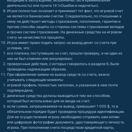
вводящие в заблуждение, мошенничество и криминальная
деятельность) или пункта 14 («Ошибки и недочеты»).
Игрок полностью осознает и принимает тот факт, что игровой счет
не является банковским счетом. Следовательно, по отношению к
нему не действуют методы страхования, пополнения, гарантии и
прочие способы защиты со стороны системы страхования вкладов
и прочих систем страхования. На денежные средства на игровом
счету не начисляются проценты.
Игрок имеет право подать запрос на вывод денег со счета при
условии, что:
все платежи, поступившие на счет, прошли проверку, и ни один из
них не был отменен или аннулирован;
проверочные действия, о которых говорилось в разделе 6, были
проведены надлежащим образом.
При оформлении заявки на вывод средств со счета, важно
учитывать следующие моменты:
игровой профиль полностью заполнен, а указанная в нем почта
подтверждена;
денежные средства должны выводиться тем же способом,
который был использован для их ввода на счет;
если сумма, запрашиваемая на вывод, превышает 1 000 $, то в
обязательном порядке будет проведена процедура идентификации.
Для ее осуществления игроку необходимо отправить нам копию
или цифровую фотографию документа, удостоверяющего личность
игрока. При пополнении счета посредством кредитной карты,