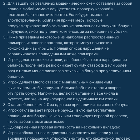
Для защиты от различных мошеннических схем оставляет за собой
право в любой момент осуществлять проверку игровой и
платежной активности клиентов. Если будет выявлено
злоупотребление, Компания примет меры, которые
предусматривают либо отключение возможности получать бонусы
в будущем, либо получение компенсации за понесенные убытки.
Ниже приведены некоторые из наиболее распространенных
примеров игрового процесса, которые могут привести к
конфискации выигрыша. Полный список нарушений не
ограничивается приведенными ниже примерами.
Игрок делает высокие ставки, для более быстрого наращивания
баланса, после чего резко снижает сумму ставок (в 2 или более
раз) с целью менее рискового отыгрыша бонуса при увеличенном
балансе.
Игрок делает много ставок с минимальным ожидаемым
выигрышем, чтобы получить большой объем ставок и скорее
отыграть бонус. Например, делаются ставки на все числа в
рулетке, или же на черное/красное и идентичные им ставки.
Ставить более чем 2 € за один раз при наличии активного бонуса.
Игрок откладывает игровые раунды, включая бесплатные
вращения или бонусные игры, или генерирует игровой прогресс,
чтобы забрать выигрыш позже.
Одновременная игровая активность на нескольких вкладках
Игроки обязаны незамедлительно известить нас, если у них
возникнут подозрения относительно того, что какой-либо человек