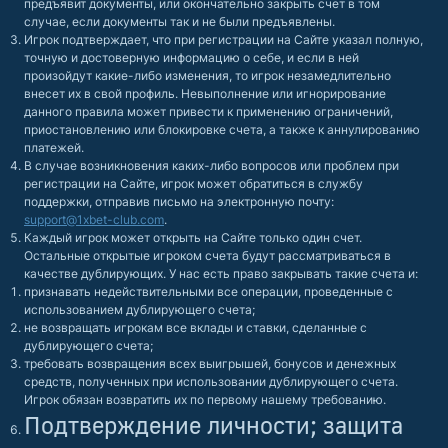
предъявит документы, или окончательно закрыть счет в том
случае, если документы так и не были предъявлены.
Игрок подтверждает, что при регистрации на Сайте указал полную,
точную и достоверную информацию о себе, и если в ней
произойдут какие-либо изменения, то игрок незамедлительно
внесет их в свой профиль. Невыполнение или игнорирование
данного правила может привести к применению ограничений,
приостановлению или блокировке счета, а также к аннулированию
платежей.
В случае возникновения каких-либо вопросов или проблем при
регистрации на Сайте, игрок может обратиться в службу
поддержки, отправив письмо на электронную почту:
support@1xbet-club.com
.
Каждый игрок может открыть на Сайте только один счет.
Остальные открытые игроком счета будут рассматриваться в
качестве дублирующих. У нас есть право закрывать такие счета и:
признавать недействительными все операции, проведенные с
использованием дублирующего счета;
не возвращать игрокам все вклады и ставки, сделанные с
дублирующего счета;
требовать возвращения всех выигрышей, бонусов и денежных
средств, полученных при использовании дублирующего счета.
Игрок обязан возвратить их по первому нашему требованию.
Подтверждение личности; защита