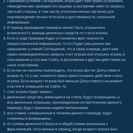
Принимая условия Соглашения, игрок дает нам право устраивать
периодические проверки (по нашему усмотрению либо по запросу
третьей стороны, в том числе уполномоченных органов) для
подтверждения личности игрока и достоверности, указанной
информации.
В период проведения проверок может быть ограничена
возможность вывода денежных средств со счета игрока.
Если в ходе проверки будет установлен факт ложности
предоставленной информации, то это будет расценено как
нарушение условий Соглашения, что в свою очередь, дает нам
право незамедлительно закрыть счет игрока или отказать игроку в
пользовании услугами Сайта, в дополнение к другим действиям на
наше усмотрение.
Если мы не сможем подтвердить, что игрок достиг Допустимого
возраста, то у нас появится право приостановить действие счета
игрока. Если возраст игрока был меньше Допустимого на момент
участия в операциях на Сайте, то:
счет игрока будет закрыт;
денежные средства, имеющиеся на счете, будут возвращены, а
все денежные операции, произведенные на протяжении данного
периода, будут признаны недействительными;
все ставки, совершенные в течение данного периода, будут
отменены и возвращены;
от суммы денежного бонуса и общей суммы выигрыша с
фриспинов;ей, полученные в период, когда возраст игрока был