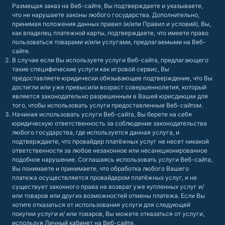
Размещая заказ на Веб-сайте, Вы подтверждаете и указываете,
что не нарушаете законы любого государства. Дополнительно,
принимая положения данных правил (и/или Правил и условий), Вы,
как владелец платежной карты, подтверждаете, что имеете право
пользоваться товарами и/или услугами, предлагаемыми на Веб-
сайте.
В случае если Вы используете услуги Веб-сайта, предлагающего
такие специфические услуги как игровой сервис, Вы
предоставляете юридически обязывающее подтверждение, что Вы
достигли или уже превысили возраст совершеннолетия, который
является законодательно разрешенным в Вашей юрисдикции для
того, чтобы использовать услуги предоставленные Веб-сайтом.
Начиная использовать услуги Веб-сайта, Вы берете на себя
юридическую ответственность за соблюдение законодательства
любого государства, где используется данная услуга, и
подтверждаете, что провайдер платёжных услуг не несет никакой
ответственности за любое незаконное или несанкционированное
подобное нарушение. Соглашаясь использовать услуги Веб-сайта,
Вы понимаете и принимаете, что обработка любого Вашего
платежа осуществляется провайдером платёжных услуг, и не
существует законного права на возврат уже купленных услуг и/
или товаров или других возможностей отмены платежа. Если Вы
хотите отказаться от использования услуги для следующей
покупки услуги и/ или товаров, Вы можете отказаться от услуги,
используя Личный кабинет на Веб-сайте.