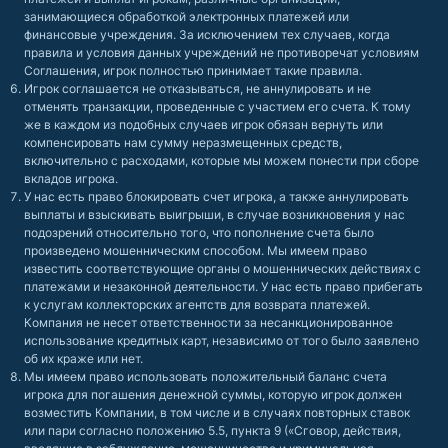
занимающиеся обработкой электронных платежей или
финансовые учреждения. За исключением тех случаев, когда
правила и условия данных учреждений не противоречат условиям
Соглашения, игрок полностью принимает такие правила.
Игрок соглашается не отказываться, не аннулировать и не
отменять транзакции, проведенные с участием его счета. К тому
же в каждом из подобных случаев игрок обязан вернуть или
компенсировать нам сумму неразмещенных средств,
включительно с расходами, которые мы можем понести при сборе
вкладов игрока.
У нас есть право блокировать счет игрока, а также аннулировать
выплаты и взыскивать выигрыши, в случае возникновения у нас
подозрений относительно того, что пополнение счета было
произведено мошенническим способом. Мы имеем право
известить соответствующие органы о мошеннических действиях с
платежами и незаконной деятельности. У нас есть право прибегать
к услугам коллекторских агентств для возврата платежей.
Компания не несет ответственности за несанкционированное
использование кредитных карт, независимо от того было заявлено
об их краже или нет.
Мы имеем право использовать положительный баланс счета
игрока для погашения денежной суммы, которую игрок должен
возместить Компании, в том числе и в случаях повторных ставок
или пари согласно положению 5.5, пункта 9 («Сговор, действия,