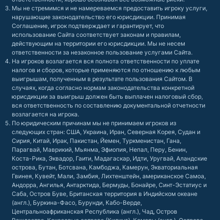
Мы не стремимся и не намереваемся предоставить игроку услуги,
нарушающие законодательство его юрисдикции. Принимая
Соглашение, игрок подтверждает и гарантирует, что
использование Сайта соответствует законам и правилам,
действующим на территории его юрисдикции. Мы не несем
ответственности за незаконное пользование услугами Сайта.
На игроков возлагается вся полнота ответственности по уплате
налогов и сборов, которые применяются по отношению к любым
выигрышам, полученным в результате пользования Сайтом. В
случаях, когда согласно нормам законодательства конкретной
юрисдикции за выигрыш должен быть выплачен налоговый сбор,
вся ответственность по составлению документальной отчетности
возлагается на игрока.
По юридическим причинам мы не принимаем игроков из
следующих стран: США, Украина, Иран, Северная Корея, Судан и
Сирия, Китай, Ирак, Пакистан, Йемен, Туркменистан, Гана,
Парагвай, Маврикий, Мьянма, Эфиопия, Непал, Перу, Бенин,
Коста-Рика, Эквадор, Гаити, Мадагаскар, Идти, Уругвай, Аландские
острова, Бутан, Ботсвана, Камбоджа, Камерун, Экваториальная
Гвинея, Кувейт, Мали, Замбия, Лихтенштейн, американское Самоа,
Андорра, Ангилья, Антарктида, Бермуды, Бонайре, Синт-Эстатиус и
Саба, Остров Буве, Британская территория в Индийском океане
(англ.), Буркина-Фасо, Бурунди, Кабо-Верде,
Центральноафриканская Республика (англ.), Чад, Остров