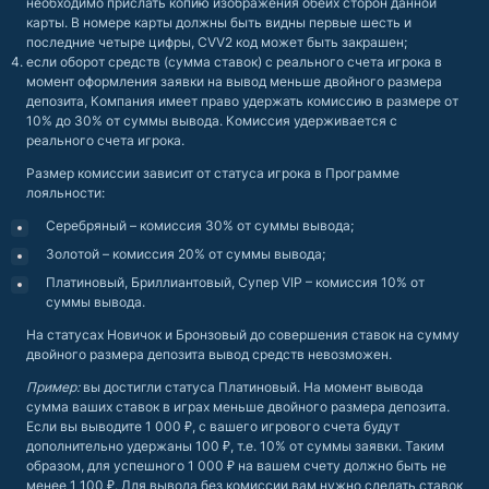
необходимо прислать копию изображения обеих сторон данной
карты. В номере карты должны быть видны первые шесть и
последние четыре цифры, CVV2 код может быть закрашен;
если оборот средств (сумма ставок) с реального счета игрока в
момент оформления заявки на вывод меньше двойного размера
депозита, Компания имеет право удержать комиссию в размере от
10% до 30% от суммы вывода. Комиссия удерживается с
реального счета игрока.
Размер комиссии зависит от статуса игрока в Программе
лояльности:
Серебряный – комиссия 30% от суммы вывода;
Золотой – комиссия 20% от суммы вывода;
Платиновый, Бриллиантовый, Супер VIP – комиссия 10% от
суммы вывода.
На статусах Новичок и Бронзовый до совершения ставок на сумму
двойного размера депозита вывод средств невозможен.
Пример:
вы достигли статуса Платиновый. На момент вывода
сумма ваших ставок в играх меньше двойного размера депозита.
Если вы выводите 1 000 ₽, с вашего игрового счета будут
дополнительно удержаны 100 ₽, т.е. 10% от суммы заявки. Таким
образом, для успешного 1 000 ₽ на вашем счету должно быть не
менее 1 100 ₽. Для вывода без комиссии вам нужно сделать ставок