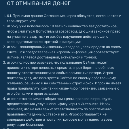
от отмывания денег
6.1. Принимая данное Соглашение, игрок обязуется, соглашается и
гарантирует, что:
игроку уже исполнилось 18 лет или количество лет достаточное,
чтобы считаться Допустимым возрастом, дающим законное право
на участие в азартных играх без нарушения действующего
законодательства конкретной юрисдикции;
игрок – полноправный и законный владелец всех средств на своем
счете. Вся предоставленная игроком информация соответствует
истине, является достоверной, актуальной и точной;
игрок полностью осознает, что пользование Сайтом может
привести к потере денежных средств, игрок берет на себя всю
полноту ответственности за любые возможные потери. Игрок
подтверждает, что пользуется Сайтом по своему собственному
желанию, решению и на собственный страх и риск. Игрок не имеет
права предъявлять Компании какие-либо претензии, связанные с
его убытками и проигрышами;
игрок четко понимает общие принципы, правила и процедуры
предоставления услуг и специфику игры в Интернете. Игрок
осознает, что на нем лежит ответственность по обеспечению
правильности данных, ставок и игр. Игрок соглашается не
совершать действия и поступки, которые могут нанести вред
репутации Компании.